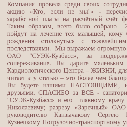
Компания провела среди своих сотрудн
акцию «Кто, если не мы!» - перечис
заработной платы на расчётный счёт ф
Таким образом, всего было собрано 2
пойдут на лечение тех малышей, кому 
рождения столкнуться с тяжелейши
последствиями. Мы выражаем огромную 
ОАО "СУЭК-Кузбасс», за поддерж
сопереживание. Вы дарите маленьким 
Кардиологического Центра – ЖИЗНИ, для н
читает эту статью – это более чем благо
Вы будете нашими НАСТОЯЩИМИ, ис
друзьями. СПАСИБО за ВСЕ - санатор
"СУЭК-Кузбасс» и его главному врачу
Николаевичу; разрезу «Заречный» ОАО
руководителю Канзычакову Сергею В
Кузнецкому Погрузочно-транспортному 