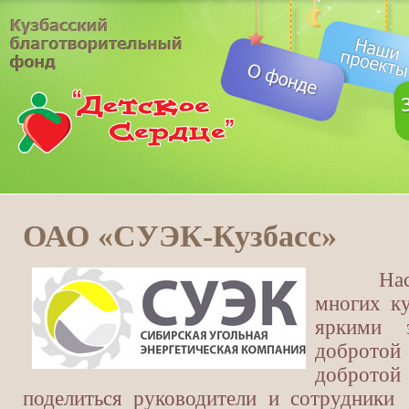
ОАО «СУЭК-Кузбасс»
Наступи
многих ку
яркими 
доброто
доброт
поделиться руководители и сотрудник